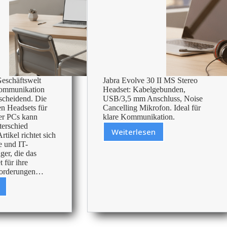
Geschäftswelt
Jabra Evolve 30 II MS Stereo
 Kommunikation
Headset: Kabelgebunden,
scheidend. Die
USB/3,5 mm Anschluss, Noise
en Headsets für
Cancelling Mikrofon. Ideal für
der PCs kann
klare Kommunikation.
terschied
Weiterlesen
tikel richtet sich
Bewertung:
e und IT-
Jabra
ger, die das
Evolve
 für ihre
Evolve
nforderungen…
30
II
et