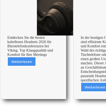
Entdecken Sie die besten
In der heutigen 
kabellosen Headsets 2026 für
sind effiziente
Bürotelefonkonferenzen bei
und Komfort ent
Viking. Top Klangqualität und
Wahl des richtig
Komfort für Ihre Meetings
Tischtelefone o
einen großen Un
Weiterlesen
machen. Dieser Ar
Die
an Geschäftsleut
Besten
Entscheidungsträ
Kabellosen
passende Headset
Headsets
spezifischen A
Für
Weiterlesen
Bürotelefonkonferenzen
Das
2026
ideale
Heads
für