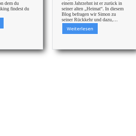
von dem du
einem Jahrzehnt ist er zurück in
Viking findest du
seiner alten „Heimat“. In diesem
Blog befragen wir Simon zu
seiner Rückkehr und dazu,…
m
Weiterlesen
100
?
Tage
bei
Viking:
Fühlt
sich
le
an,
wie
nach
Hause
zu
kommen