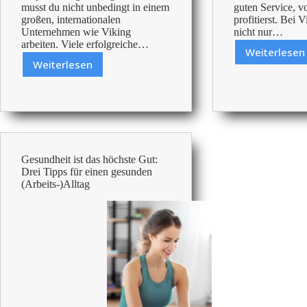
musst du nicht unbedingt in einem
guten Service, 
großen, internationalen
profitierst. Bei 
Unternehmen wie Viking
nicht nur…
arbeiten. Viele erfolgreiche…
Weiterlesen
Waru
Weiterlesen
Was
Viking
bedeutet
Das
Agiles
sind
Arbeiten?
deine
Viking
Vortei
Gesundheit ist das höchste Gut:
Drei Tipps für einen gesunden
(Arbeits-)Alltag