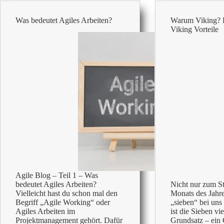
für
Büro
Was bedeutet Agiles Arbeiten?
Warum Viking? D
oder
Viking Vorteile
Homeoffice
zu
erstellen
Agile Blog – Teil 1 – Was
bedeutet Agiles Arbeiten?
Nicht nur zum St
Vielleicht hast du schon mal den
Monats des Jahres
Begriff „Agile Working“ oder
„sieben“ bei uns
Agiles Arbeiten im
ist die Sieben vi
Projektmanagement gehört. Dafür
Grundsatz – ein 