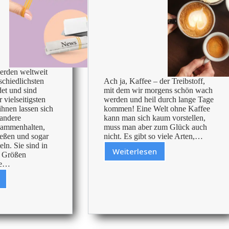
rden weltweit
schiedlichsten
Ach ja, Kaffee – der Treibstoff,
et und sind
mit dem wir morgens schön wach
 vielseitigsten
werden und heil durch lange Tage
ihnen lassen sich
kommen! Eine Welt ohne Kaffee
andere
kann man sich kaum vorstellen,
sammenhalten,
muss man aber zum Glück auch
ießen und sogar
nicht. Es gibt so viele Arten,…
ln. Sie sind in
Weiterlesen
n Größen
So
he…
werden
deine
bandgrößen
Kaffeepausen
interessanter!