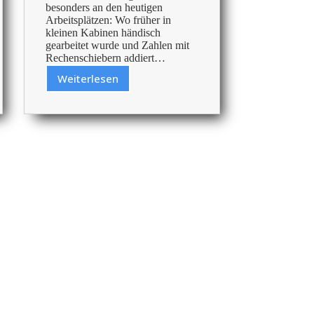
besonders an den heutigen
Arbeitsplätzen: Wo früher in
kleinen Kabinen händisch
gearbeitet wurde und Zahlen mit
Rechenschiebern addiert…
Weiterlesen
Geschichte
schreiben:
Über
die
Entwicklung
der
Büroausstattung
im
Laufe
der
Jahrhunderte