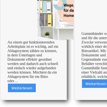
Gummibänder we
und für die unter
An einem gut funktionierenden
Zwecke verwend
Arbeitsplatz ist es wichtig, auf ein
wirklich einer der
Ablagesystem zählen zu können,
Büroartikel. Mit 
in dem Unterlagen und
Dokumente und 
Dokumente effektiv geordnet
Gegenstände zu
werden und dadurch auch schnell
Behälter verschl
und einfach wieder aufgefunden
Gummibälle baste
werden können. Möchtest du ein
einer Vielzahl a
Ablagesystem für ein Büro
erhältlich; welc
oder…
Weiterlesen
Gummi
Weiterlesen
5
Wege,
ein
Ablagesystem