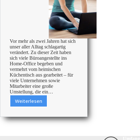
Vor mehr als zwei Jahren hat sich
unser aller Alltag schlagartig
verändert. Zu dieser Zeit haben
sich viele Büroangestellte ins
Home-Office begeben und
vermehrt vom heimischen
Küchentisch aus gearbeitet – für
viele Unternehmen sowie
Mitarbeiter eine große
Umstellung, die ein…
Weiterlesen
Gesundheit
ist
das
höchste
Gut:
Drei
Umfang