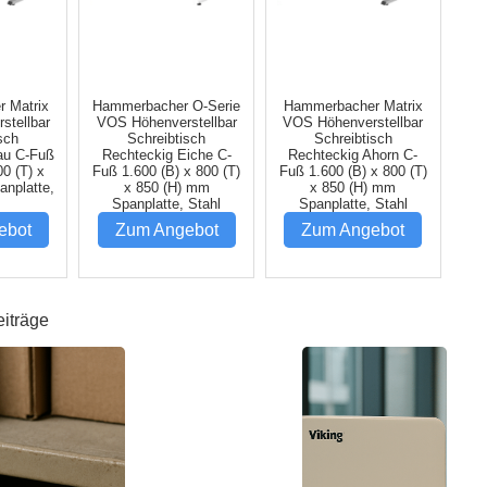
 Matrix
Hammerbacher O-Serie
Hammerbacher Matrix
stellbar
VOS Höhenverstellbar
VOS Höhenverstellbar
sch
Schreibtisch
Schreibtisch
au C-Fuß
Rechteckig Eiche C-
Rechteckig Ahorn C-
00 (T) x
Fuß 1.600 (B) x 800 (T)
Fuß 1.600 (B) x 800 (T)
anplatte,
x 850 (H) mm
x 850 (H) mm
Spanplatte, Stahl
Spanplatte, Stahl
ebot
Zum Angebot
Zum Angebot
eiträge