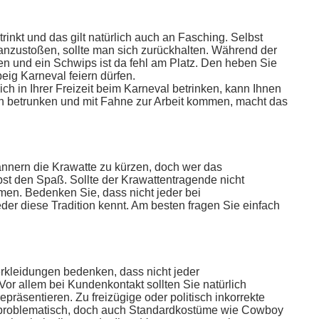
rinkt und das gilt natürlich auch an Fasching. Selbst
 anzustoßen, sollte man sich zurückhalten. Während der
ten und ein Schwips ist da fehl am Platz. Den heben Sie
beig Karneval feiern dürfen.
ch in Ihrer Freizeit beim Karneval betrinken, kann Ihnen
ch betrunken und mit Fahne zur Arbeit kommen, macht das
ännern die Krawatte zu kürzen, doch wer das
lbst den Spaß. Sollte der Krawattentragende nicht
en. Bedenken Sie, dass nicht jeder bei
er diese Tradition kennt. Am besten fragen Sie einfach
rkleidungen bedenken, dass nicht jeder
 Vor allem bei Kundenkontakt sollten Sie natürlich
räsentieren. Zu freizügige oder politisch inkorrekte
l problematisch, doch auch Standardkostüme wie Cowboy