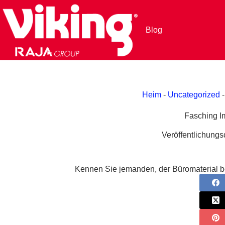
Zum
Inhalt
springen
Blog
Heim
-
Uncategorized
Fasching I
Veröffentlichung
Kennen Sie jemanden, der Büromaterial ben