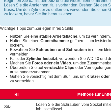
Beginnen Sie damit, den Sitz und die Rückenlehne mit eine
Lösen Sie die Armlehnen, falls vorhanden. Drehen Sie den S
Basis. Um den Zylinder zu entfernen, verwenden Sie einen
zu lockern, bevor Sie ihn herausziehen.
Wichtige Tipps zum Zerlegen Ihres Stuhls
Nutzen Sie eine
stabile Arbeitsfläche
, um zu verhindern,
Halten Sie einen
Gummihammer
griffbereit, um festste
lockern.
Bewahren Sie
Schrauben und Schrauben
in einem klei
vermeiden.
Falls der
Zylinder festsitzt
, verwenden Sie WD-40 und dr
Machen Sie
Fotos oder ein Video
, um den Zusammenbau 
Überprüfen Sie auf
versteckte Clips
oder Verriegelungen,
auseinanderzunehmen.
Gehen Sie vorsichtig mit dem Stuhl um, um
Kratzer ode
zu vermeiden.
Teil
Methode zur Entf
Lösen Sie die Schrauben vom Sockel mit 
Sitz
Inbusschlüssel.