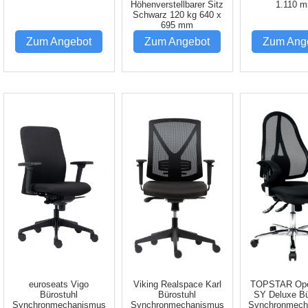
Höhenverstellbarer Sitz
1.110 
Schwarz 120 kg 640 x
695 mm
Zum Angebot
Zum Angebot
Zum Ang
euroseats Vigo
Viking Realspace Karl
TOPSTAR Ope
Bürostuhl
Bürostuhl
SY Deluxe Bü
Synchronmechanismus
Synchronmechanismus
Synchronmech