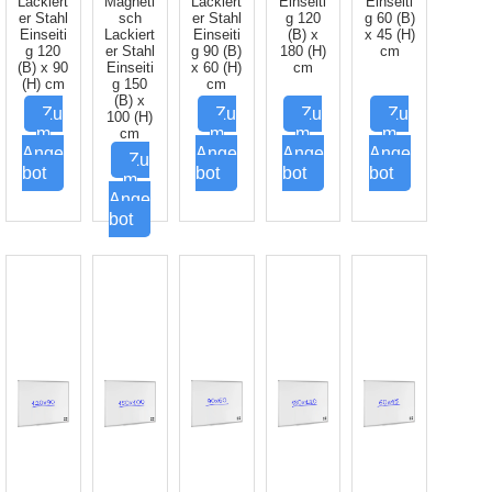
Lackiert
Magneti
Lackiert
Einseiti
Einseiti
er Stahl
sch
er Stahl
g 120
g 60 (B)
Einseiti
Lackiert
Einseiti
(B) x
x 45 (H)
g 120
er Stahl
g 90 (B)
180 (H)
cm
(B) x 90
Einseiti
x 60 (H)
cm
(H) cm
g 150
cm
(B) x
Zu
Zu
Zu
Zu
100 (H)
m
m
m
m
cm
Ange
Ange
Ange
Ange
Zu
bot
bot
bot
bot
m
Ange
bot