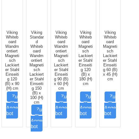
Viking
Viking
Viking
Viking
Viking
Whiteb
Standar
Whiteb
Whiteb
Whiteb
oard
d
oard
oard
oard
Wandm
Whiteb
Wandm
Magneti
Magneti
ontiert
oard
ontiert
sch
sch
Magneti
Wandm
Magneti
Lackiert
Lackiert
sch
ontiert
sch
er Stahl
er Stahl
Lackiert
Magneti
Lackiert
Einseiti
Einseiti
er Stahl
sch
er Stahl
g 120
g 60 (B)
Einseiti
Lackiert
Einseiti
(B) x
x 45 (H)
g 120
er Stahl
g 90 (B)
180 (H)
cm
(B) x 90
Einseiti
x 60 (H)
cm
(H) cm
g 150
cm
(B) x
Zu
Zu
Zu
Zu
100 (H)
m
m
m
m
cm
Ange
Ange
Ange
Ange
Zu
bot
bot
bot
bot
m
Ange
bot