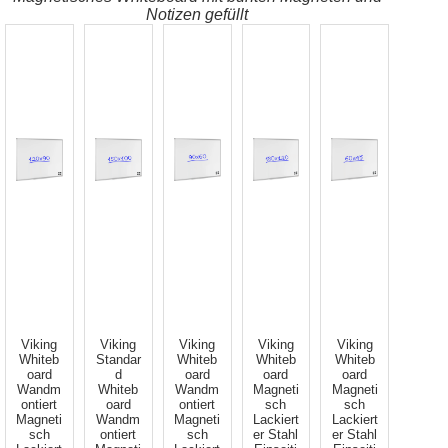
Notizen gefüllt
Viking
Viking
Viking
Viking
Viking
Whiteb
Standar
Whiteb
Whiteb
Whiteb
oard
d
oard
oard
oard
Wandm
Whiteb
Wandm
Magneti
Magneti
ontiert
oard
ontiert
sch
sch
Magneti
Wandm
Magneti
Lackiert
Lackiert
sch
ontiert
sch
er Stahl
er Stahl