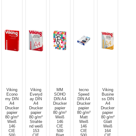
Viking
Viking
MM
tecno
Viking
Econo
Everyd
SOHO
Speed
Busine
my DIN
ay DIN
DIN A4
DIN A4
ss DIN
A4
A4
Drucker
Drucker
A4
Drucker
Drucker
papier
papier
Drucker
papier
papier
80 g/m²
80 g/m²
papier
80 g/m²
80 g/m²
Weiß
Matt
80 g/m²
Weiß
Strahle
146
Weiß
Glatt
146
nd weiß
CIE
146
Weiß
CIE
153
500
CIE
164
500
CIE
Blatt
500
CIE