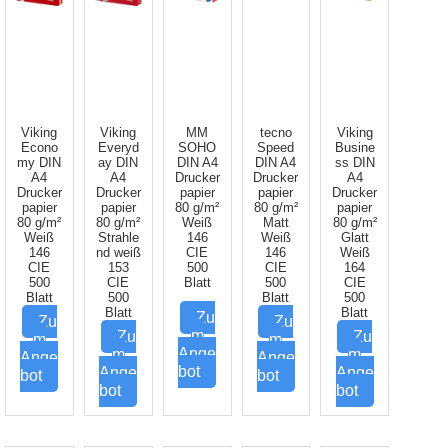
Viking
Viking
MM
tecno
Viking
Econo
Everyd
SOHO
Speed
Busine
my DIN
ay DIN
DIN A4
DIN A4
ss DIN
A4
A4
Drucker
Drucker
A4
Drucker
Drucker
papier
papier
Drucker
papier
papier
80 g/m²
80 g/m²
papier
80 g/m²
80 g/m²
Weiß
Matt
80 g/m²
Weiß
Strahle
146
Weiß
Glatt
146
nd weiß
CIE
146
Weiß
CIE
153
500
CIE
164
500
CIE
Blatt
500
CIE
Blatt
500
Blatt
500
Blatt
Blatt
Zu
Zu
Zu
m
Zu
Zu
m
m
Ange
m
m
Ange
Ange
bot
Ange
Ange
bot
bot
bot
bot