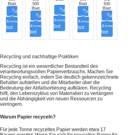
Blatt
500
Blatt
500
Blatt
Blatt
Zu
Zu
Zu
m
Zu
Zu
m
m
Ange
m
m
Ange
Ange
bot
Ange
Ange
bot
bot
bot
bot
Recycling und nachhaltige Praktiken
Recycling ist ein wesentlicher Bestandteil des
verantwortungsvollen Papierverbrauchs. Machen Sie
Recycling einfach, indem Sie deutlich gekennzeichnete
Behälter aufstellen und die Mitarbeiter über die
Bedeutung der Abfallsortierung aufklären. Recycling
hilft, den Lebenszyklus von Materialien zu verlängern
und die Abhängigkeit von neuen Ressourcen zu
verringern.
Warum Papier recyceln?
Für jede Tonne recyceltes Papier werden etwa 17
Bäume gerettet. Wenn Sie sich für recyceltes Papier für