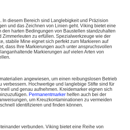
. In diesem Bereich sind Langlebigkeit und Präzision
n und das Zeichnen von Linien geht. Viking bietet eine
 um den harten Bedingungen von Baustellen standzuhalten
 Zimmerleuten zu erfüllen. Spezialwerkzeuge wie der
e, stabile Mine eignet sich perfekt zum Markieren auf
et, dass Ihre Markierungen auch unter anspruchsvollen
d langanhaltende Markierungen auf vielen Arten von
llen.
bmaterialien angewiesen, um einen reibungslosen Betrieb
u verbessern. Hochwertige und langlebige Stifte sind für
chnell und genau aufnehmen. Kreidemarker eignen sich
 hinzuzufügen.
Permanentmarker
helfen auch bei der
ranweisungen, um Kreuzkontaminationen zu vermeiden
chnell identifizieren und finden können.
iteinander verbunden. Viking bietet eine Reihe von