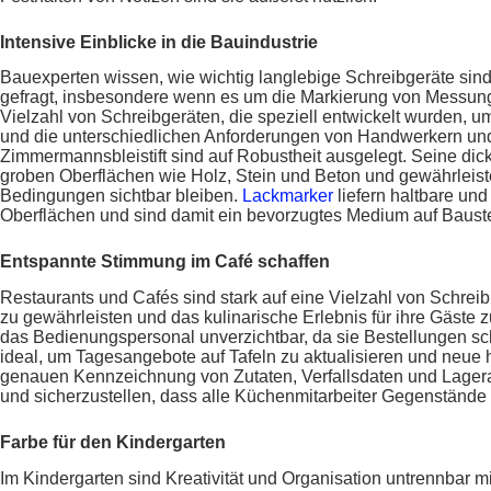
Intensive Einblicke in die Bauindustrie
Bauexperten wissen, wie wichtig langlebige Schreibgeräte sind
gefragt, insbesondere wenn es um die Markierung von Messunge
Vielzahl von Schreibgeräten, die speziell entwickelt wurden,
und die unterschiedlichen Anforderungen von Handwerkern und
Zimmermannsbleistift sind auf Robustheit ausgelegt. Seine dick
groben Oberflächen wie Holz, Stein und Beton und gewährleist
Bedingungen sichtbar bleiben.
Lackmarker
liefern haltbare un
Oberflächen und sind damit ein bevorzugtes Medium auf Bauste
Entspannte Stimmung im Café schaffen
Restaurants und Cafés sind stark auf eine Vielzahl von Schrei
zu gewährleisten und das kulinarische Erlebnis für ihre Gäste z
das Bedienungspersonal unverzichtbar, da sie Bestellungen s
ideal, um Tagesangebote auf Tafeln zu aktualisieren und neue
genauen Kennzeichnung von Zutaten, Verfallsdaten und Lage
und sicherzustellen, dass alle Küchenmitarbeiter Gegenstände s
Farbe für den Kindergarten
Im Kindergarten sind Kreativität und Organisation untrennbar m