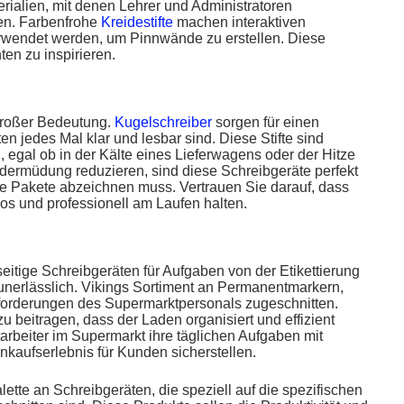
rialien, mit denen Lehrer und Administratoren
en. Farbenfrohe
Kreidestifte
machen interaktiven
wendet werden, um Pinnwände zu erstellen. Diese
en zu inspirieren.
 großer Bedeutung.
Kugelschreiber
sorgen für einen
n jedes Mal klar und lesbar sind. Diese Stifte sind
egal ob in der Kälte eines Lieferwagens oder der Hitze
dermüdung reduzieren, sind diese Schreibgeräte perfekt
he Pakete abzeichnen muss. Vertrauen Sie darauf, dass
slos und professionell am Laufen halten.
eitige Schreibgeräten für Aufgaben von der Etikettierung
unerlässlich. Vikings Sortiment an Permanentmarkern,
Anforderungen des Supermarktpersonals zugeschnitten.
u beitragen, dass der Laden organisiert und effizient
rbeiter im Supermarkt ihre täglichen Aufgaben mit
nkaufserlebnis für Kunden sicherstellen.
tte an Schreibgeräten, die speziell auf die spezifischen