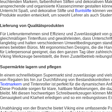
leuchtenden Markern, farbenfrohen Stiften und dekorativen Mate
ansprechende und organisierte Klassenzimmer gestalten könn
Unterricht Spaß, und dekorative Stifte und
Buntstifte
können ver
Produkte wurden entwickelt, um sowohl Lehrer als auch Student
Lieferung von Qualitätsprodukten
Für Lieferunternehmen sind Effizienz und Zuverlässigkeit von
gleichmäßigen Tintenfluss und gewährleisten, dass Unterschrifte
langlebig und halten verschiedenen Umweltbedingungen stand, 
eines belebten Büros. Mit ergonomischen Designs, die die Han
für Lieferpersonal geeignet, das den ganzen Tag über zahlreic
Viking Werkzeuge bereitstellt, die Ihren Zustellbetrieb reibung
Supermärkte lagern und pflegen
In einem schnelllebigen Supermarkt sind zuverlässige und viels
von Regalen bis hin zur Durchführung von Bestandskontrollen 
Textmarkern
und Tintenroller ist perfekt für die dynamischen 
Diese Produkte sorgen für klare, haltbare Markierungen, die daz
bleibt. Mit diesen hochwertigen Schreibwerkzeugen können Mita
Genauigkeit und Klarheit erledigen und so ein reibungsloses Ei
Unabhängig von der Branche bietet Viking eine umfassende Pale