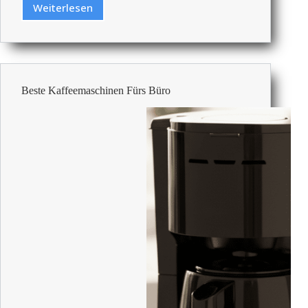
Weiterlesen
Günstigste
Ordner
Im
Großkauf
–
Bezahlbare
Beste Kaffeemaschinen Fürs Büro
Büroartikel