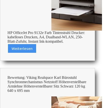
HP OfficeJet Pro 9132e Farb Tintenstrahl Drucker:
kabelloses Drucken, A4, Dualband-WLAN, 250-
Blatt-Zufuhr, Instant Ink-kompatibel.
Weiterlesen
Bewertung:
HP
OfficeJet
Pro
9132e
Farb
Bewertung: Viking Realspace Karl Bürostuhl
Tintenstrahl
Synchronmechanismus Netzstoff Höhenverstellbare
Multifunktionsdrucker
Armlehne Höhenverstellbarer Sitz Schwarz 120 kg
Kabellos
640 x 695 mm
Drucken
DIN
A4