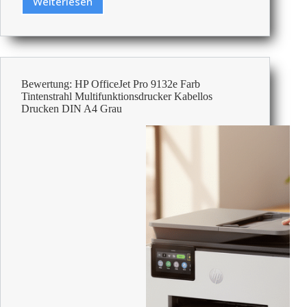
Weiterlesen
Bewertung:
Brother
HL-
L2400DW
Mono
Laser
Bewertung: HP OfficeJet Pro 9132e Farb
Drucker
Tintenstrahl Multifunktionsdrucker Kabellos
DIN
Drucken DIN A4 Grau
A4
Schwarz