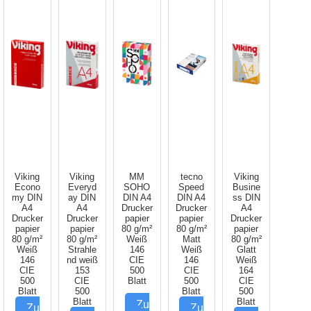
Viking
Viking
MM
tecno
Viking
Econo
Everyd
SOHO
Speed
Busine
my DIN
ay DIN
DIN A4
DIN A4
ss DIN
A4
A4
Drucker
Drucker
A4
Drucker
Drucker
papier
papier
Drucker
papier
papier
80 g/m²
80 g/m²
papier
80 g/m²
80 g/m²
Weiß
Matt
80 g/m²
Weiß
Strahle
146
Weiß
Glatt
146
nd weiß
CIE
146
Weiß
CIE
153
500
CIE
164
500
CIE
Blatt
500
CIE
Blatt
500
Blatt
500
Blatt
Blatt
Zu
Zu
Zu