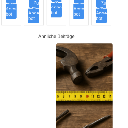
m
Zu
Zu
m
m
Ange
m
m
Ange
Ange
bot
Ange
Ange
bot
bot
bot
bot
Ähnliche Beiträge