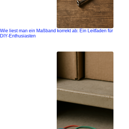
Wie liest man ein Maßband korrekt ab: Ein Leitfaden für
DIY-Enthusiasten