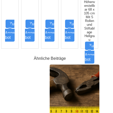
Höhenv
erstellb
ar 68 x
105 cm
Mit 5
Rollen
Zu
Zu
Zu
Zu
und
m
m
m
m
Stiftabl
age
Ange
Ange
Ange
Ange
Hellgra
bot
bot
bot
bot
u
Zu
m
Ange
Ähnliche Beiträge
bot