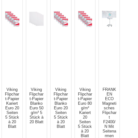
Viking
Viking
Viking
Viking
FRANK
Flipchar
Flipchar
Flipchar
Flipchar
EN
t-Papier
t-Papier
t-Papier
t-Papier
ECO
Kariert
Blanko
Blanko
Euro 80
Magneti
Euro 20
Euro 50
Euro 20
g/m²
sches
Seiten
g/m² 5
Seiten
Kariert
Flipchar
5 Stück
Stück à
5 Stück
20
t
à 20
20 Blatt
à 20
Seiten
F2400/
Blatt
Blatt
5 Stück
N Mit
à 20
Seitena
Blatt
rmen