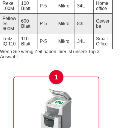
Rexel
100
Home
P-5
Mikro
34L
100M
Blatt
office
Fellow
600
Gewer
es
P-5
Mikro
83L
Blatt
be
600M
Leitz
110
Small
P-5
Mikro
34L
IQ 110
Blatt
Office
Wenn Sie wenig Zeit haben, hier ist unsere Top 3
Auswahl:
1