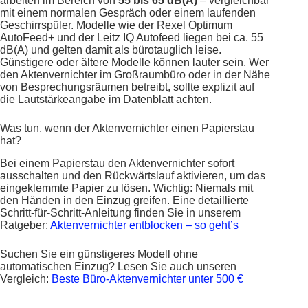
arbeiten im Bereich von
55 bis 65 dB(A)
– vergleichbar
mit einem normalen Gespräch oder einem laufenden
Geschirrspüler. Modelle wie der Rexel Optimum
AutoFeed+ und der Leitz IQ Autofeed liegen bei ca. 55
dB(A) und gelten damit als bürotauglich leise.
Günstigere oder ältere Modelle können lauter sein. Wer
den Aktenvernichter im Großraumbüro oder in der Nähe
von Besprechungsräumen betreibt, sollte explizit auf
die Lautstärkeangabe im Datenblatt achten.
Was tun, wenn der Aktenvernichter einen Papierstau
hat?
Bei einem Papierstau den Aktenvernichter sofort
ausschalten und den Rückwärtslauf aktivieren, um das
eingeklemmte Papier zu lösen. Wichtig: Niemals mit
den Händen in den Einzug greifen. Eine detaillierte
Schritt-für-Schritt-Anleitung finden Sie in unserem
Ratgeber:
Aktenvernichter entblocken – so geht’s
Suchen Sie ein günstigeres Modell ohne
automatischen Einzug? Lesen Sie auch unseren
Vergleich:
Beste Büro-Aktenvernichter unter 500 €