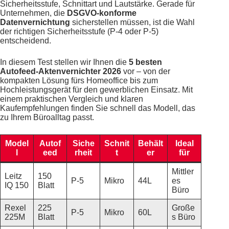
Sicherheitsstufe, Schnittart und Lautstärke. Gerade für
Unternehmen, die
DSGVO-konforme
Datenvernichtung
sicherstellen müssen, ist die Wahl
der richtigen Sicherheitsstufe (P-4 oder P-5)
entscheidend.
In diesem Test stellen wir Ihnen die
5 besten
Autofeed-Aktenvernichter 2026
vor – von der
kompakten Lösung fürs Homeoffice bis zum
Hochleistungsgerät für den gewerblichen Einsatz. Mit
einem praktischen Vergleich und klaren
Kaufempfehlungen finden Sie schnell das Modell, das
zu Ihrem Büroalltag passt.
Model
Autof
Siche
Schnit
Behält
Ideal
l
eed
rheit
t
er
für
Mittler
Leitz
150
P-5
Mikro
44L
es
IQ 150
Blatt
Büro
Rexel
225
Große
P-5
Mikro
60L
225M
Blatt
s Büro