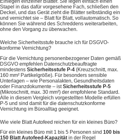
Einlegen einzelner Blätter. Sie legen einfach einen
Stapel in das dafür vorgesehene Fach, schließen den
Deckel, und das Gerät zieht die Blätter selbständig ein
und vernichtet sie – Blatt für Blatt, vollautomatisch. So
können Sie während des Schreddens weiterarbeiten,
ohne den Vorgang zu überwachen.
Welche Sicherheitsstufe brauche ich für DSGVO-
konforme Vernichtung?
Für die Vernichtung personenbezogener Daten gemäß
DSGVO empfehlen Datenschutzbeauftragte
mindestens
Sicherheitsstufe P-4
(Kreuzschnitt, max.
160 mm² Partikelgröße). Für besonders sensible
Unterlagen – wie Personalakten, Gesundheitsdaten
oder Finanzdokumente – ist
Sicherheitsstufe P-5
(Mikroschnitt, max. 30 mm²) der empfohlene Standard.
Alle in diesem Vergleich vorgestellten Modelle erfüllen
P-5 und sind damit für die datenschutzkonforme
Vernichtung im Büroalltag geeignet.
Wie viele Blatt Autofeed reichen für ein kleines Büro?
Für ein kleines Büro mit 1 bis 5 Personen sind
100 bis
150 Blatt Autofeed-Kapazität
in der Regel