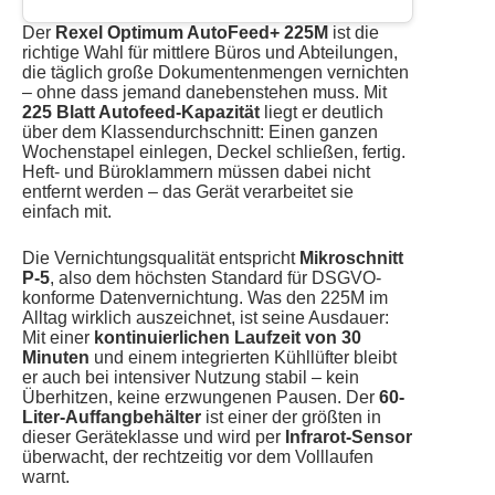
Der
Rexel Optimum AutoFeed+ 225M
ist die
richtige Wahl für mittlere Büros und Abteilungen,
die täglich große Dokumentenmengen vernichten
– ohne dass jemand danebenstehen muss. Mit
225 Blatt Autofeed-Kapazität
liegt er deutlich
über dem Klassendurchschnitt: Einen ganzen
Wochenstapel einlegen, Deckel schließen, fertig.
Heft- und Büroklammern müssen dabei nicht
entfernt werden – das Gerät verarbeitet sie
einfach mit.
Die Vernichtungsqualität entspricht
Mikroschnitt
P-5
, also dem höchsten Standard für DSGVO-
konforme Datenvernichtung. Was den 225M im
Alltag wirklich auszeichnet, ist seine Ausdauer:
Mit einer
kontinuierlichen Laufzeit von 30
Minuten
und einem integrierten Kühllüfter bleibt
er auch bei intensiver Nutzung stabil – kein
Überhitzen, keine erzwungenen Pausen. Der
60-
Liter-Auffangbehälter
ist einer der größten in
dieser Geräteklasse und wird per
Infrarot-Sensor
überwacht, der rechtzeitig vor dem Volllaufen
warnt.