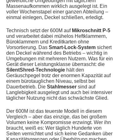
gewerbliche Umgebungen mit täglichem
Massenaufkommen wirklich ausgelegt ist. Ein
voller Wochenstapel einer ganzen Abteilung –
einmal einlegen, Deckel schließen, erledigt.
Technisch setzt der 600M auf
Mikroschnitt P-5
und verarbeitet dabei mühelos Heftklammern,
Büroklammern und Kreditkarten ohne
Vorsortierung. Das
Smart-Lock-System
sichert
den Deckel während des Betriebs – wichtig in
Umgebungen mit mehreren Nutzern. Was für ein
Gerät dieser Leistungsklasse überrascht: die
SilentShred-Technologie
hält den
Geräuschpegel trotz der enormen Kapazität auf
einem bürotauglichen Niveau, selbst bei
Dauerbetrieb. Die
Stahlmesser
sind auf
Langlebigkeit ausgelegt und auch bei intensiver
täglicher Nutzung nicht das schwächste Glied.
Der 600M ist das teuerste Modell in diesem
Vergleich – aber das einzige, das bei großem
Volumen keine Kompromisse erzwingt. Wer ihn
braucht, weiß es: Wer täglich Hunderte von
Seiten vernichtet und sich keine Gedanken über
Kapazitätsgrenzen oder Überhitzung machen